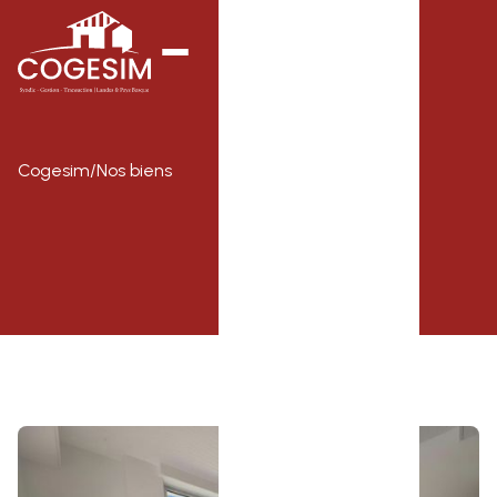
Cogesim
/
Nos biens