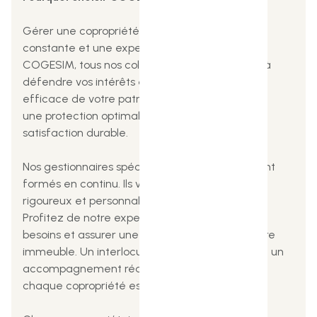
Gérer une copropriété exige une attention
constante et une expertise pointue. Chez
COGESIM, tous nos collaborateurs s'engagent à
défendre vos intérêts et à assurer une gestion
efficace de votre patrimoine,
une protection optimale de vos droits et une
satisfaction durable.
Nos gestionnaires spécialisés en copropriété sont
formés en continu. Ils vous apporteront un suivi
rigoureux et personnalisé.
Profitez de notre expertise pour anticiper vos
besoins et assurer une gestion optimale de votre
immeuble. Un interlocuteur dédié vous garantit un
accompagnement réactif et sur-mesure, car
chaque copropriété est unique.