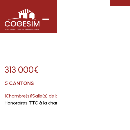
313 000
€
5 CANTONS
1
Chambre(s)
1
Salle(s) de bain
46
m²
Honoraires TTC à la charge du vendeur -
Voir ici