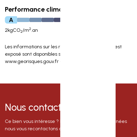
Performance climatique
A
2
2
kgCO
/m
.an
2
Les informations sur les risques auxquels ce bien est
exposé sont disponibles sur le site Géorisques:
www.georisques.gouv.fr (C. env.art R.125-25, I)
Nous contacter
Ce bien vous intéresse ? Laissez nous vos coordonnées
nous vous recontactons au plus vite.